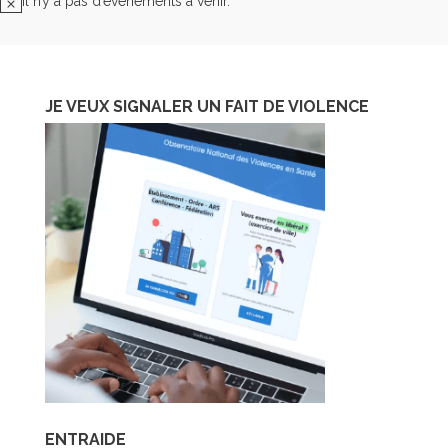
Il n’y a pas d’évènements à venir.
Notice
JE VEUX SIGNALER UN FAIT DE VIOLENCE
ENTRAIDE